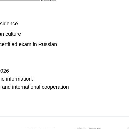
residence
n culture
 certified exam in Russian
2026
he information:
cy and international cooperation