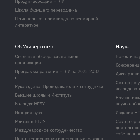
Предуниверсарий НГЛУ
Школа будущего переводчика
Региональная олимпиада по всемирной
литературе
Об Университете
Наука
Сведения об образовательной
Новости на
организации
Конференц
Программа развития НГЛУ на 2023-2032
Диссертаци
гг.
Сектор рег
Руководство. Преподаватели и сотрудники
исследоват
Высшие школы и Институты
Научно-исс
Колледж НГЛУ
научно-обр
История вуза
Издания Н
Рейтинги НГЛУ
Сектор орг
деятельнос
Международное сотрудничество
собственно
Центр тестирования иностранных граждан