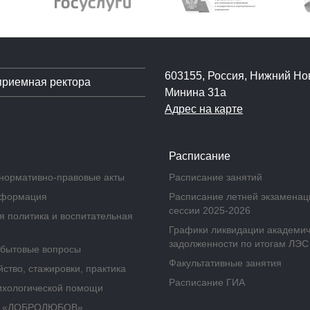
603155, Россия, Нижний Нов
приемная ректора
Минина 31а
Адрес на карте
Расписание
нормативно-правовые акты
Расписание занятий
нформация
Расписание летней экзамена
сессии 2025-2026
 политика и воспитательная
Графики ликвидации академи
задолженности по итогам ЛЭС
бытовые вопросы
Факультативные занятия
ство, стажировки, практика
Расписание ГИА
ихологической помощи
а «ДОБРОЛЮБОВ»