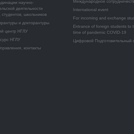
Международное сотрудничест
рдинации научно-
ельской деятельности
International event
 студентов, школьников
For incoming and exchange stu
ирантуры и докторантуры
Entrance of foreign students to 
ий центр НГЛУ
time of pandemic COVID-19
сурс НГЛУ
Цифровой Подготовительный 
Управления, контакты