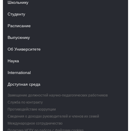
Школьнику
Студенту
Расписание
Выпускнику
Об Университете
Наука
International
Доступная среда
Замещение должностей научно-педагогических работников
Служба по контракту
Противодействие коррупции
Сведения о доходах руководителей и членов их семей
Международное сотрудничество
Политика НГЛУ по работе с файлами cookies