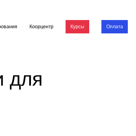
рования
Коорцентр
Курсы
Оплата
и для