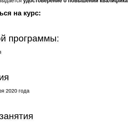
 выдаётся
удостоверение о повышении квалифик
ся на курс:
й программы:
в
ия
ря 2020 года
 занятия