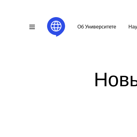
Об Университете
Нау
Новы