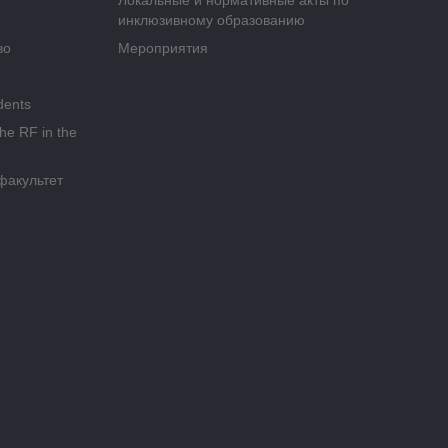
Локальные и нормативные акты по
инклюзивному образованию
во
Мероприятия
dents
the RF in the
факультет