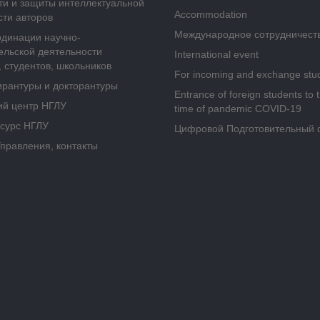
ти и защиты интеллектуальной
Accommodation
сти авторов
Международное сотрудничест
рдинации научно-
ельской деятельности
International event
 студентов, школьников
For incoming and exchange stu
ирантуры и докторантуры
Entrance of foreign students to 
ий центр НГЛУ
time of pandemic COVID-19
сурс НГЛУ
Цифровой Подготовительный 
Управления, контакты