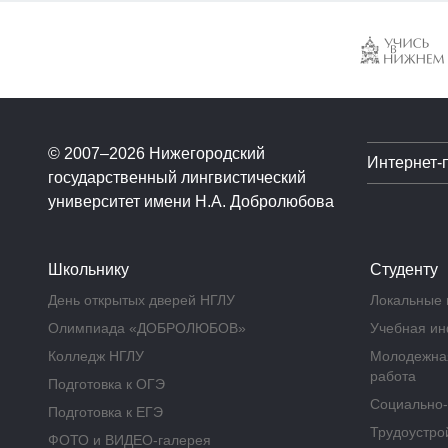
© 2007–2026 Нижегородский
Интернет-
государственный лингвистический
университет имени Н.А. Добролюбова
Школьнику
Студенту
День открытых дверей НГЛУ
Локальные 
Олимпиада «ДОБРОЛЮБОВ»
Учебная и
Колледж НГЛУ
Молодежная
работа
Подготовка к ОГЭ
Социально-
Подготовка к ЕГЭ
Трудоустрой
ФОТО и ВИДЕО-галерея