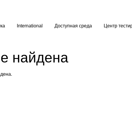
ка
International
Доступная среда
Центр тести
не найдена
йдена.