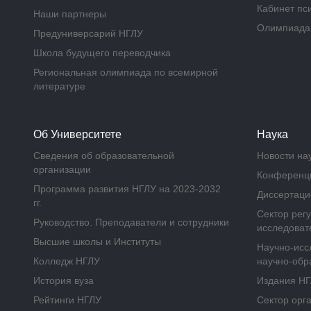
Кабинет пс
Наши партнеры
Олимпиад
Предуниверсарий НГЛУ
Школа будущего переводчика
Региональная олимпиада по всемирной
литературе
Об Университете
Наука
Сведения об образовательной
Новости на
организации
Конференц
Программа развития НГЛУ на 2023-2032
Диссертаци
гг.
Сектор рег
Руководство. Преподаватели и сотрудники
исследоват
Высшие школы и Институты
Научно-исс
Колледж НГЛУ
научно-обр
История вуза
Издания Н
Рейтинги НГЛУ
Сектор орг