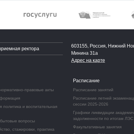
603155, Россия, Нижний Нов
приемная ректора
Минина 31а
Адрес на карте
Расписание
нормативно-правовые акты
Расписание занятий
нформация
Расписание летней экзамена
сессии 2025-2026
 политика и воспитательная
Графики ликвидации академи
задолженности по итогам ЛЭС
бытовые вопросы
Факультативные занятия
ство, стажировки, практика