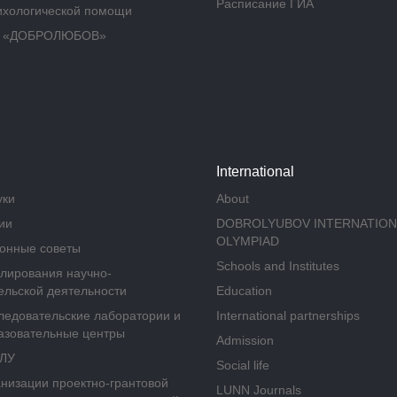
Расписание ГИА
ихологической помощи
а «ДОБРОЛЮБОВ»
International
уки
About
ии
DOBROLYUBOV INTERNATION
OLYMPIAD
онные советы
Schools and Institutes
улирования научно-
ельской деятельности
Education
ледовательские лаборатории и
International partnerships
азовательные центры
Admission
ГЛУ
Social life
анизации проектно-грантовой
LUNN Journals