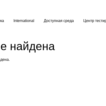
ка
International
Доступная среда
Центр тести
не найдена
йдена.