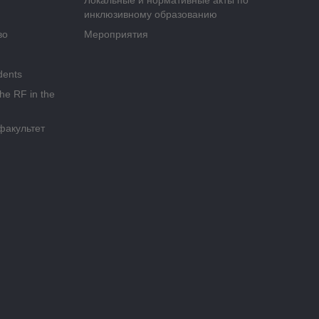
Локальные и нормативные акты по
инклюзивному образованию
во
Мероприятия
dents
the RF in the
факультет