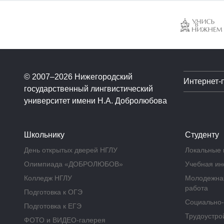
© 2007–2026 Нижегородский
Интернет-
государственный лингвистический
университет имени Н.А. Добролюбова
Школьнику
Студенту
День открытых дверей НГЛУ
Локальные 
Олимпиада «ДОБРОЛЮБОВ»
Учебная и
Колледж НГЛУ
Молодежная
работа
Подготовка к ОГЭ
Социально-
Подготовка к ЕГЭ
Трудоустрой
ФОТО и ВИДЕО-галерея