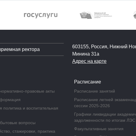
603155, Россия, Нижний Нов
приемная ректора
Минина 31а
Адрес на карте
Расписание
нормативно-правовые акты
Расписание занятий
нформация
Расписание летней экзамена
сессии 2025-2026
 политика и воспитательная
Графики ликвидации академи
задолженности по итогам ЛЭС
бытовые вопросы
Факультативные занятия
ство, стажировки, практика