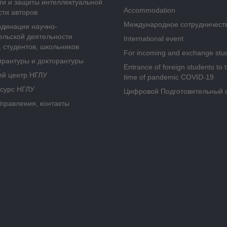
ти и защиты интеллектуальной
Accommodation
сти авторов
Международное сотрудничест
рдинации научно-
ельской деятельности
International event
 студентов, школьников
For incoming and exchange stu
ирантуры и докторантуры
Entrance of foreign students to 
ий центр НГЛУ
time of pandemic COVID-19
сурс НГЛУ
Цифровой Подготовительный 
Управления, контакты