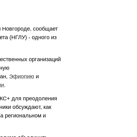
 Новгороде, сообщает
та (НГЛУ) - одного из
ественных организаций
дную
ран,
Эфиопию
и
ии
.
ИКС+ для преодоления
ники обсуждают, как
на региональном и