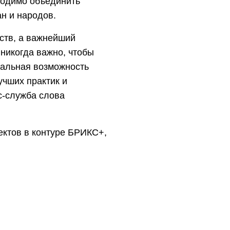
ходимо объединить
ан и народов.
рств, а важнейший
 никогда важно, чтобы
кальная возможность
учших практик и
с-служба слова
ктов в контуре БРИКС+,