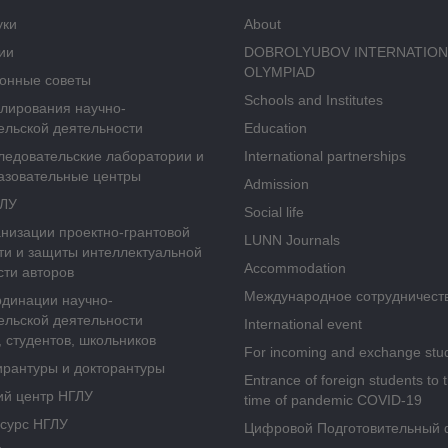
уки
About
ии
DOBROLYUBOV INTERNATION
OLYMPIAD
онные советы
Schools and Institutes
улирования научно-
ельской деятельности
Education
ледовательские лаборатории и
International partnerships
азовательные центры
Admission
ГЛУ
Social life
анизации проектно-грантовой
LUNN Journals
ти и защиты интеллектуальной
Accommodation
сти авторов
Международное сотрудничест
рдинации научно-
ельской деятельности
International event
 студентов, школьников
For incoming and exchange stu
ирантуры и докторантуры
Entrance of foreign students to 
ий центр НГЛУ
time of pandemic COVID-19
сурс НГЛУ
Цифровой Подготовительный 