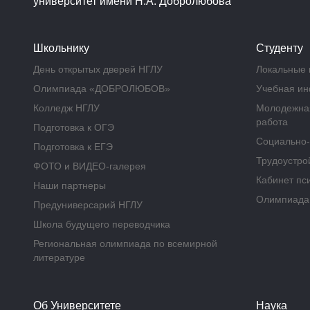
университет имени Н.А. Добролюбова
Школьнику
Студенту
День открытых дверей НГЛУ
Локальные 
Олимпиада «ДОБРОЛЮБОВ»
Учебная и
Колледж НГЛУ
Молодежная
работа
Подготовка к ОГЭ
Социально-
Подготовка к ЕГЭ
Трудоустрой
ФОТО и ВИДЕО-галерея
Кабинет пс
Наши партнеры
Олимпиад
Предуниверсарий НГЛУ
Школа будущего переводчика
Региональная олимпиада по всемирной
литературе
Об Университете
Наука