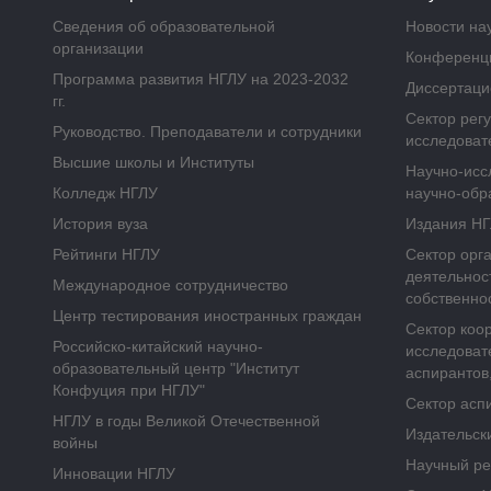
Сведения об образовательной
Новости на
организации
Конференц
Программа развития НГЛУ на 2023-2032
Диссертаци
гг.
Сектор рег
Руководство. Преподаватели и сотрудники
исследоват
Высшие школы и Институты
Научно-исс
Колледж НГЛУ
научно-обр
История вуза
Издания Н
Рейтинги НГЛУ
Сектор орг
деятельнос
Международное сотрудничество
собственно
Центр тестирования иностранных граждан
Сектор коо
Российско-китайский научно-
исследоват
образовательный центр "Институт
аспирантов,
Конфуция при НГЛУ"
Сектор асп
НГЛУ в годы Великой Отечественной
Издательск
войны
Научный ре
Инновации НГЛУ