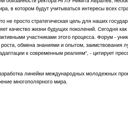
й обязанности ректора НГЛУ Никита Авралев, необ
ра, в котором будут учитываться интересы всех стр
это не просто стратегическая цель для наших госуда
яет качество жизни будущих поколений. Сегодня как
ктивными участниками этого процесса. Форум - уни
роста, обмена знаниями и опытом, заимствования л
адаптации к современным реалиям", - цитирует прес
разработка линейки международных молодежных прое
ение многополярного мира.