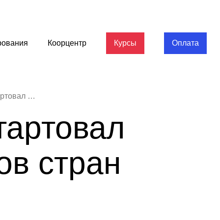
рования
Коорцентр
Курсы
Оплата
В Нижнем Новгороде стартовал форум молодых лидеров стран БРИКС+
тартовал
ов стран