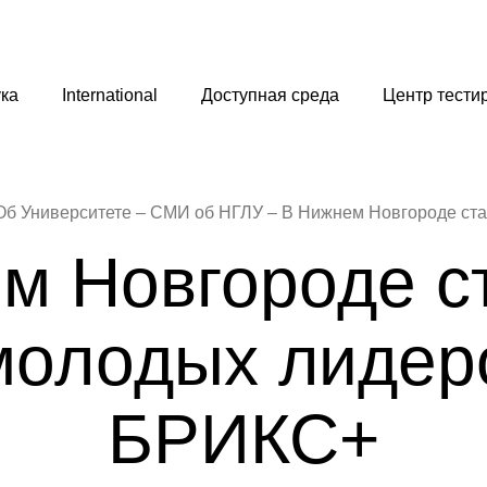
ка
International
Доступная среда
Центр тести
Об Университете
СМИ об НГЛУ
м Новгороде с
олодых лидер
БРИКС+