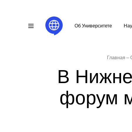
Об Университете
Нау
Главная
В Нижне
форум м