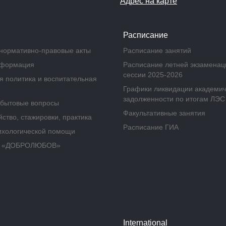
Адрес на карте
Расписание
нормативно-правовые акты
Расписание занятий
нформация
Расписание летней экзамена
сессии 2025-2026
 политика и воспитательная
Графики ликвидации академи
задолженности по итогам ЛЭС
бытовые вопросы
Факультативные занятия
ство, стажировки, практика
Расписание ГИА
ихологической помощи
а «ДОБРОЛЮБОВ»
International