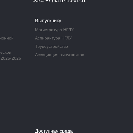
Факс: +7 (831) 416-61-31
Выпускнику
Магистратура НГЛУ
ционной
Аспирантура НГЛУ
Трудоустройство
ческой
Ассоциация выпускников
 2025-2026
Доступная среда