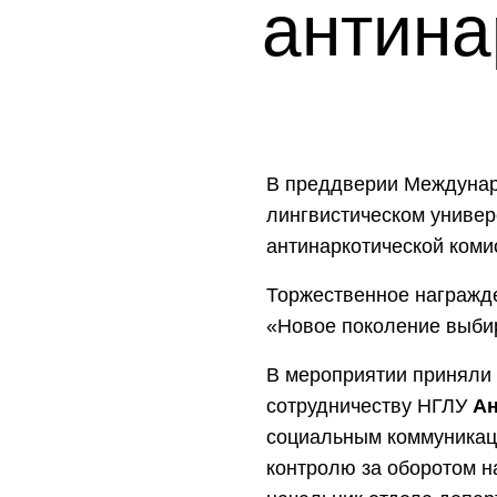
антина
В преддверии Междунар
лингвистическом универ
антинаркотической коми
Торжественное награжде
«Новое поколение выбир
В мероприятии приняли
сотрудничеству НГЛУ
Ан
социальным коммуника
контролю за оборотом н