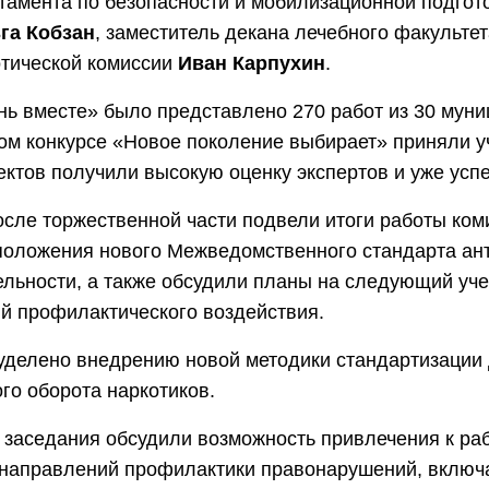
тамента по безопасности и мобилизационной подгот
га Кобзан
, заместитель декана лечебного факульте
отической комиссии
Иван Карпухин
.
нь вместе» было представлено 270 работ из 30 мун
ком конкурсе «Новое поколение выбирает» приняли уч
ектов получили высокую оценку экспертов и уже усп
сле торжественной части подвели итоги работы коми
положения нового Межведомственного стандарта ан
льности, а также обсудили планы на следующий уче
й профилактического воздействия.
уделено внедрению новой методики стандартизации 
го оборота наркотиков.
 заседания обсудили возможность привлечения к ра
 направлений профилактики правонарушений, включ