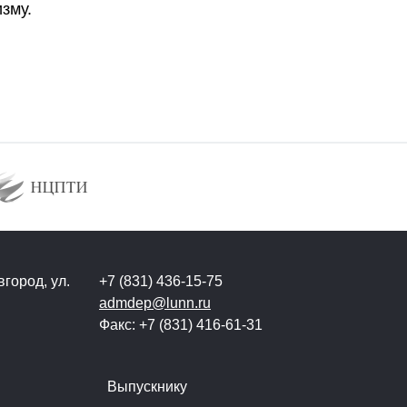
зму.
город, ул.
+7 (831) 436-15-75
admdep@lunn.ru
Факс: +7 (831) 416-61-31
Выпускнику