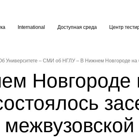
ка
International
Доступная среда
Центр тести
Об Университете
СМИ об НГЛУ
ем Новгороде 
состоялось зас
межвузовской