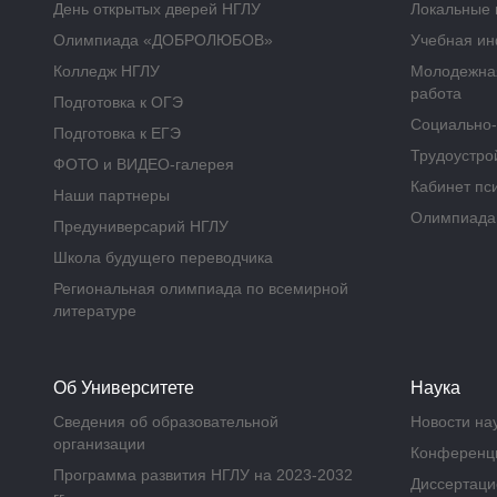
День открытых дверей НГЛУ
Локальные 
Олимпиада «ДОБРОЛЮБОВ»
Учебная и
Колледж НГЛУ
Молодежная
работа
Подготовка к ОГЭ
Социально-
Подготовка к ЕГЭ
Трудоустрой
ФОТО и ВИДЕО-галерея
Кабинет пс
Наши партнеры
Олимпиад
Предуниверсарий НГЛУ
Школа будущего переводчика
Региональная олимпиада по всемирной
литературе
Об Университете
Наука
Сведения об образовательной
Новости на
организации
Конференц
Программа развития НГЛУ на 2023-2032
Диссертаци