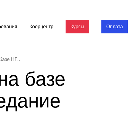
рования
Коорцентр
Курсы
Оплата
В Нижнем Новгороде на базе НГЛУ состоялось заседание межвузовской антинаркотической комиссии
на базе
едание