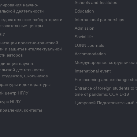
Schools and Institutes
улирования научно-
ельской деятельности
Education
ледовательские лаборатории и
International partnerships
азовательные центры
Admission
ГЛУ
Social life
анизации проектно-грантовой
LUNN Journals
ти и защиты интеллектуальной
Accommodation
сти авторов
Международное сотрудничест
рдинации научно-
ельской деятельности
International event
 студентов, школьников
For incoming and exchange stu
ирантуры и докторантуры
Entrance of foreign students to 
ий центр НГЛУ
time of pandemic COVID-19
сурс НГЛУ
Цифровой Подготовительный 
Управления, контакты