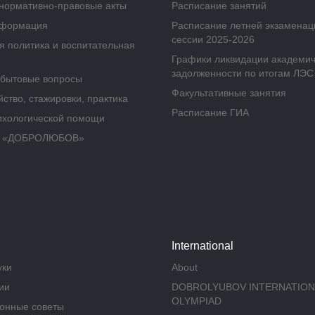
нормативно-правовые акты
Расписание занятий
нформация
Расписание летней экзамена
сессии 2025-2026
 политика и воспитательная
Графики ликвидации академи
задолженности по итогам ЛЭС
бытовые вопросы
Факультативные занятия
ство, стажировки, практика
Расписание ГИА
ихологической помощи
а «ДОБРОЛЮБОВ»
International
уки
About
ии
DOBROLYUBOV INTERNATION
OLYMPIAD
онные советы