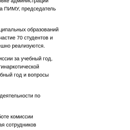
овке администрации
та ПИМУ, председатель
иципальных образований
астие 70 студентов и
ешно реализуются.
ссии за учебный год,
тинаркотической
бный год и вопросы
деятельности по
боте комиссии
ая сотрудников