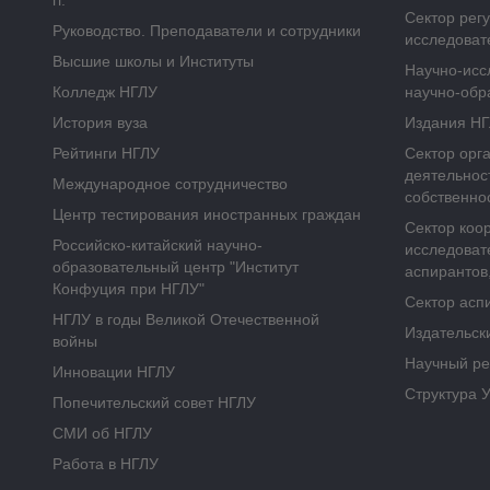
гг.
Сектор рег
Руководство. Преподаватели и сотрудники
исследоват
Высшие школы и Институты
Научно-исс
Колледж НГЛУ
научно-обр
История вуза
Издания Н
Рейтинги НГЛУ
Сектор орг
деятельнос
Международное сотрудничество
собственно
Центр тестирования иностранных граждан
Сектор коо
Российско-китайский научно-
исследоват
образовательный центр "Институт
аспирантов,
Конфуция при НГЛУ"
Сектор асп
НГЛУ в годы Великой Отечественной
Издательск
войны
Научный ре
Инновации НГЛУ
Структура 
Попечительский совет НГЛУ
СМИ об НГЛУ
Работа в НГЛУ