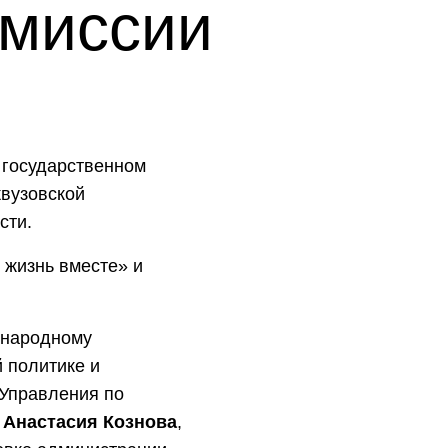
омиссии
 государственном
жвузовской
сти.
 жизнь вместе» и
ународному
 политике и
 Управления по
и
Анастасия Кознова
,