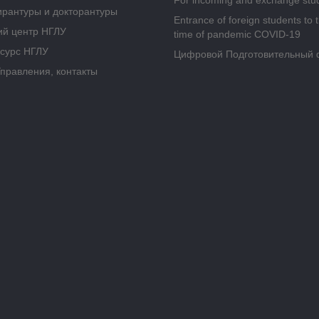
For incoming and exchange stu
ирантуры и докторантуры
Entrance of foreign students to 
ий центр НГЛУ
time of pandemic COVID-19
сурс НГЛУ
Цифровой Подготовительный 
Управления, контакты