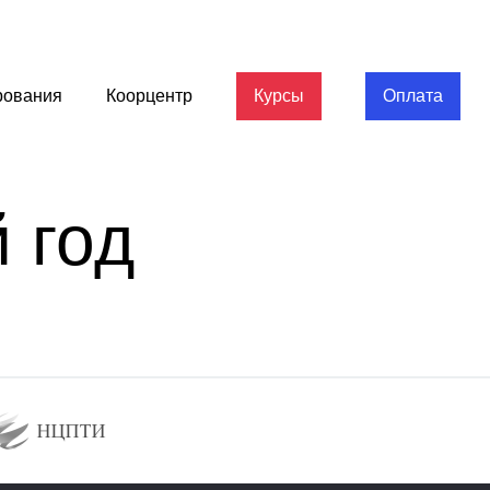
рования
Коорцентр
Курсы
Оплата
 год