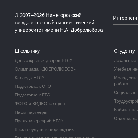
© 2007–2026 Нижегородский
Интернет-
государственный лингвистический
университет имени Н.А. Добролюбова
Школьнику
Студенту
День открытых дверей НГЛУ
Локальные 
Олимпиада «ДОБРОЛЮБОВ»
Учебная и
Колледж НГЛУ
Молодежная
работа
Подготовка к ОГЭ
Социально-
Подготовка к ЕГЭ
Трудоустрой
ФОТО и ВИДЕО-галерея
Кабинет пс
Наши партнеры
Олимпиад
Предуниверсарий НГЛУ
Школа будущего переводчика