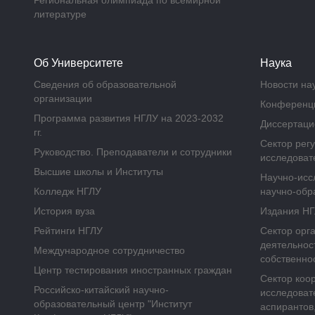
Региональная олимпиада по всемирной
литературе
Об Университете
Наука
Сведения об образовательной
Новости на
организации
Конференц
Программа развития НГЛУ на 2023-2032
Диссертаци
гг.
Сектор рег
Руководство. Преподаватели и сотрудники
исследоват
Высшие школы и Институты
Научно-исс
Колледж НГЛУ
научно-обр
История вуза
Издания Н
Рейтинги НГЛУ
Сектор орг
деятельнос
Международное сотрудничество
собственно
Центр тестирования иностранных граждан
Сектор коо
Российско-китайский научно-
исследоват
образовательный центр "Институт
аспирантов,