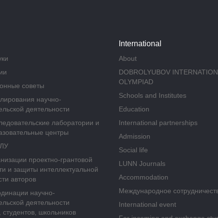
International
уки
About
ии
DOBROLYUBOV INTERNATION
OLYMPIAD
онные советы
Schools and Institutes
улирования научно-
ельской деятельности
Education
ледовательские лаборатории и
International partnerships
азовательные центры
Admission
ГЛУ
Social life
анизации проектно-грантовой
LUNN Journals
ти и защиты интеллектуальной
Accommodation
сти авторов
Международное сотрудничест
рдинации научно-
ельской деятельности
International event
 студентов, школьников