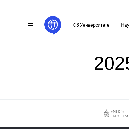
Об Университете
Нау
202