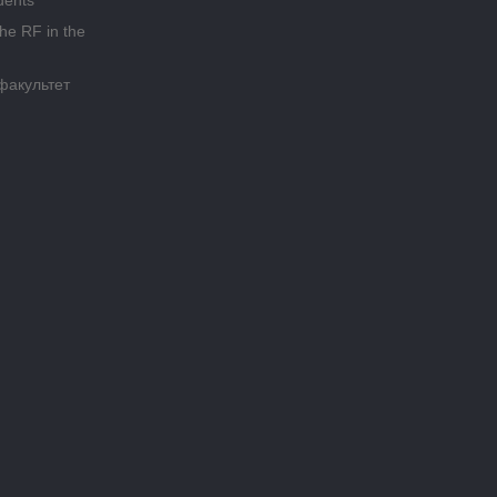
dents
the RF in the
факультет