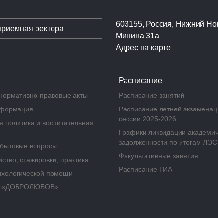
603155, Россия, Нижний Нов
приемная ректора
Минина 31а
Адрес на карте
Расписание
нормативно-правовые акты
Расписание занятий
нформация
Расписание летней экзамена
сессии 2025-2026
 политика и воспитательная
Графики ликвидации академи
задолженности по итогам ЛЭС
бытовые вопросы
Факультативные занятия
ство, стажировки, практика
Расписание ГИА
ихологической помощи
а «ДОБРОЛЮБОВ»