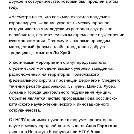
дружбе и сотрудничестве, который был продлен в этом
году.
«Несмотря на то, что весь мир охватила пандемия
коронавируса, желание укреплять международное
сотрудничество у молодежи из регионов двух рек не
ослабляется, остается сильным стремление в укреплении
взаимопонимания. Поэтому мы впервые проводим
молодежный форум онлайн, продолжая добрую
традицию», - отметил
Ли Хуэй.
Участниками мероприятий станут представители
студенческой молодежи высших учебных заведений,
расположенных на территории Приволжского
федерального округа и провинций Верхнего и Среднего
течения реки Янцзы: Аньхой, Сычуань, Цзянси, Хубэй,
Хунань и города центрального подчинения Чунцин.
Событие является частью программы Года российско-
китайского научно-технического и инновационного
сотрудничества.
От НГЛУ принимают участие в форуме проректор по
науке и международной деятельности
Анна Горохова
,
директор Института Конфуция при НГЛУ
Анна