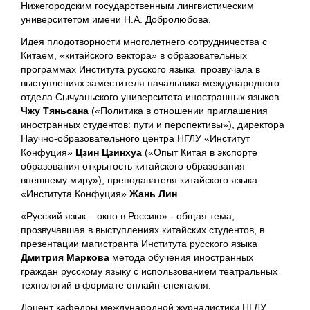
Нижегородским государственным лингвистическим
университетом имени Н.А. Добролюбова.
Идея плодотворности многолетнего сотрудничества с
Китаем, «китайского вектора» в образовательных
программах Института русского языка прозвучала в
выступлениях заместителя начальника международного
отдела Сычуаньского университета иностранных языков
Чжу Тяньсана
(«Политика в отношении приглашения
иностранных студентов: пути и перспективы»), директора
Научно-образовательного центра НГЛУ «Институт
Конфуция»
Цзин Цзинхуа
(«Опыт Китая в экспорте
образования открытость китайского образования
внешнему миру»), преподавателя китайского языка
«Института Конфуция»
Жань Лин
.
«Русский язык – окно в Россию» - общая тема,
прозвучавшая в выступлениях китайских студентов, в
презентации магистранта Института русского языка
Дмитрия Маркова
метода обучения иностранных
граждан русскому языку с использованием театральных
технологий в формате онлайн-спектакля.
Доцент кафедры международной журналистики НГЛУ