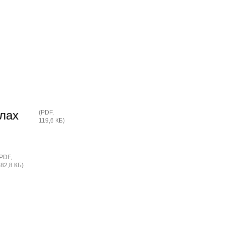
лах
(
PDF
,
119,6 КБ
)
PDF
,
682,8 КБ
)