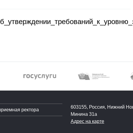
об_утверждении_требований_к_уровню_
603155, Россия, Нижний Нов
приемная ректора
Минина 31а
Адрес на карте