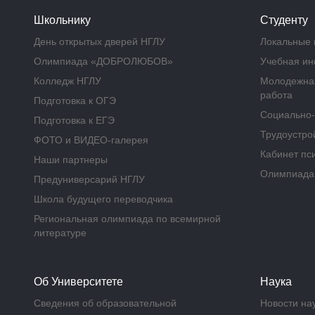
Школьнику
Студенту
День открытых дверей НГЛУ
Локальные 
Олимпиада «ДОБРОЛЮБОВ»
Учебная и
Колледж НГЛУ
Молодежная
работа
Подготовка к ОГЭ
Социально-
Подготовка к ЕГЭ
Трудоустрой
ФОТО и ВИДЕО-галерея
Кабинет пс
Наши партнеры
Олимпиад
Предуниверсарий НГЛУ
Школа будущего переводчика
Региональная олимпиада по всемирной
литературе
Об Университете
Наука
Сведения об образовательной
Новости на