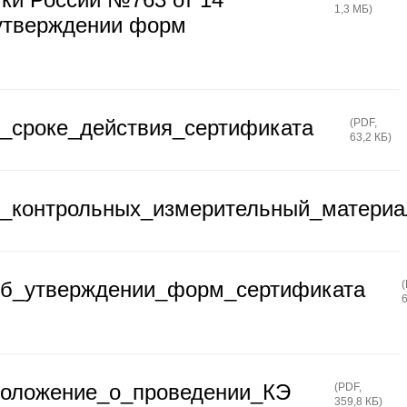
1,3 МБ
)
 утверждении форм
_сроке_действия_сертификата
(
PDF
,
63,2 КБ
)
о_контрольных_измерительный_материа
об_утверждении_форм_сертификата
(
положение_о_проведении_КЭ
(
PDF
,
359,8 КБ
)