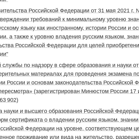
ительства Российской Федерации от 31 мая 2021 г. 
 утверждении требований к минимальному уровню зна
усскому языку как иностранному, истории России и о
и, а также к уровню владения русским языком, знан
льства Российской Федерации для целей приобретен
ии"
службы по надзору в сфере образования и науки от 
ерительных материалах для проведения экзамена по 
рии России и основам законодательства Российской 
пересмотра» (зарегистрирован Минюстом России 17 и
63 902)
а науки и высшего образования Российской Федераци
рм сертификата о владении русским языком, знании 
оссийской Федерации на уровне, соответствующем ц
енное проживание или вида на жительство, разреше