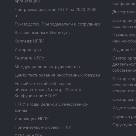
организации
Конференц
Программа развития НГЛУ на 2023-2032
Диссертаци
гг.
Сектор рег
Руководство. Преподаватели и сотрудники
исследоват
Высшие школы и Институты
Научно-исс
Колледж НГЛУ
научно-обр
История вуза
Издания Н
Рейтинги НГЛУ
Сектор орг
деятельнос
Международное сотрудничество
собственно
Центр тестирования иностранных граждан
Сектор коо
Российско-китайский научно-
исследоват
образовательный центр "Институт
аспирантов,
Конфуция при НГЛУ"
Сектор асп
НГЛУ в годы Великой Отечественной
Издательск
войны
Научный ре
Инновации НГЛУ
Структура 
Попечительский совет НГЛУ
СМИ об НГЛУ