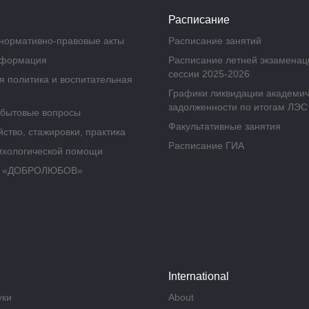
Расписание
нормативно-правовые акты
Расписание занятий
нформация
Расписание летней экзамена
сессии 2025-2026
 политика и воспитательная
Графики ликвидации академи
задолженности по итогам ЛЭС
бытовые вопросы
Факультативные занятия
ство, стажировки, практика
Расписание ГИА
ихологической помощи
а «ДОБРОЛЮБОВ»
International
уки
About