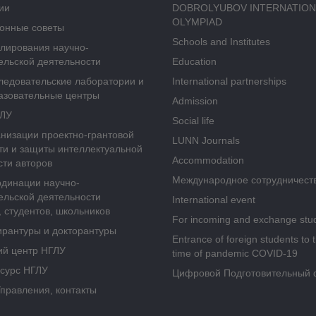
ии
DOBROLYUBOV INTERNATION
OLYMPIAD
онные советы
Schools and Institutes
улирования научно-
ельской деятельности
Education
ледовательские лаборатории и
International partnerships
азовательные центры
Admission
ГЛУ
Social life
анизации проектно-грантовой
LUNN Journals
ти и защиты интеллектуальной
Accommodation
сти авторов
Международное сотрудничест
рдинации научно-
ельской деятельности
International event
 студентов, школьников
For incoming and exchange stu
ирантуры и докторантуры
Entrance of foreign students to 
ий центр НГЛУ
time of pandemic COVID-19
сурс НГЛУ
Цифровой Подготовительный 
Управления, контакты