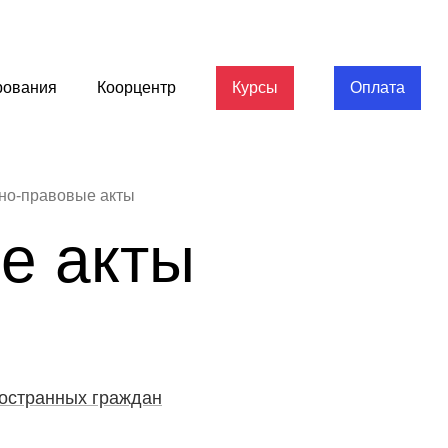
рования
Коорцентр
Курсы
Оплата
но-правовые акты
е акты
ностранных граждан