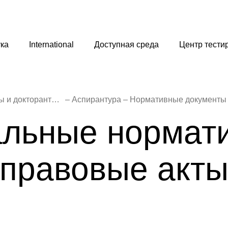
ка
International
Доступная среда
Центр тести
Сектор аспирантуры и докторантуры
Аспирантура
Нормативные документы
льные нормат
правовые акт