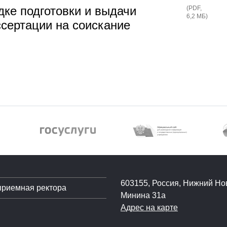
ке подготовки и выдачи
(
PDF
,
6,2 МБ
)
ссертации на соискание
603155, Россия, Нижний Нов
приемная ректора
Минина 31а
Адрес на карте