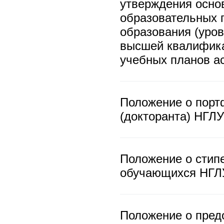
утверждения осно
образовательных 
образования (уров
высшей квалифика
учебных планов а
Положение о порт
(докторанта) НГЛУ
Положение о стип
обучающихся НГЛ
Положение о пред