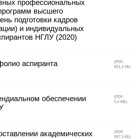
вных профессиональных
программ высшего
ень подготовки кадров
ции) и индивидуальных
спирантов НГЛУ (2020)
фолио аспиранта
(
PDF
,
851,4 КБ
)
ендиальном обеспечении
(
PDF
,
5,4 МБ
)
У
оставлении академических
(
PDF
,
957,3 КБ
)