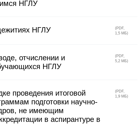
щимся НГЛУ
щежитиях НГЛУ
(
PDF
,
1,5 МБ
)
оде, отчислении и
(
PDF
,
5,2 МБ
)
обучающихся НГЛУ
дке проведения итоговой
(
PDF
,
1,9 МБ
)
граммам подготовки научно-
адров, не имеющим
ккредитации в аспирантуре в