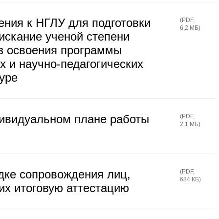
ения к НГЛУ для подготовки
(
PDF
,
6,2 МБ
)
искание ученой степени
ез освоения программы
х и научно-педагогических
уре
ивидуальном плане работы
(
PDF
,
2,1 МБ
)
дке сопровождения лиц,
(
PDF
,
684 КБ
)
х итоговую аттестацию