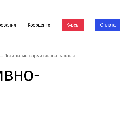
рования
Коорцентр
Курсы
Оплата
Локальные нормативно-правовые акты
ивно-
ы