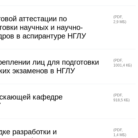
овой аттестации по
(
PDF
,
2,9 МБ
)
овки научных и научно-
дров в аспирантуре НГЛУ
реплении лиц для подготовки
(
PDF
,
1001,4 КБ
)
ких экзаменов в НГЛУ
ускающей кафедре
(
PDF
,
918,5 КБ
)
У
дке разработки и
(
PDF
,
1,4 МБ
)