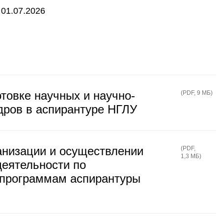
01.07.2026
товке научных и научно-
(
PDF
,
9 МБ
)
дров в аспирантуре НГЛУ
анизации и осуществлении
(
PDF
,
1,3 МБ
)
деятельности по
программам аспирантуры