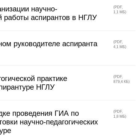
анизации научно-
(
PDF
,
1,1 МБ
)
й работы аспирантов в НГЛУ
ном руководителе аспиранта
(
PDF
,
4,1 МБ
)
огической практике
(
PDF
,
879,4 КБ
)
пирантуре НГЛУ
дке проведения ГИА по
(
PDF
,
1,8 МБ
)
овки научно-педагогических
уре