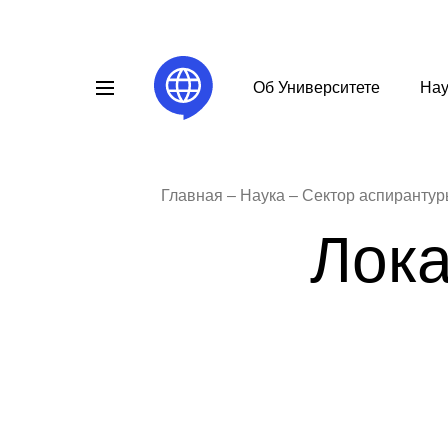
Об Университете
Нау
Главная
Наука
Лока